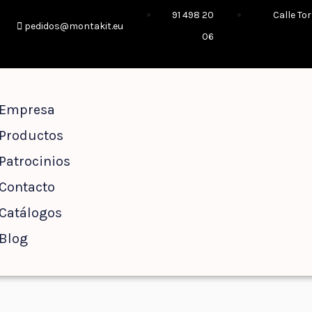
91 498 20
Calle Tor
pedidos@montakit.eu​
06
Empresa
Productos
Patrocinios
Contacto
Catálogos
Blog