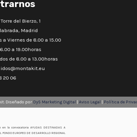
trarnos
 Torre del Bierzo, 1
labrada, Madrid
 a Viernes de 8.00 a 15.00
16.00 a 19.00horas
dos de 8.00 a 13.00horas
idos@montakit.eu​
8 20 06
it. Diseñado por
DyS Marketing Digital
|
Aviso Legal
|
Política de Priva
ión en la convocatoria AYUDAS DESTINADAS A
 EL FONDO EUROPEO DE DESARROLLO REGIONAL