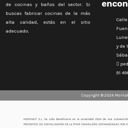
encon
de cocinas y baños del sector. Si
buscas fabricar cocinas de la más
Calle
alta calidad, estás en el sitio
Fuen
adecuado.
Lunes
y de 
Sába
ped
91 49
Copyright © 2024 Montak
MONTAKIT S.L. ha sido beneficiaria en la anualidad 2024 de una subvenc
PROYECTOS DE DIGITALIZACIÓN DE LA PYME MADRILEÑA, COFINANCIADAS POR